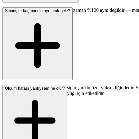
Renk ekranda çok yakın ama hiçbir zaman %100 aynı değildir — monitö
Siparişim kaç panele ayrılarak gelir?
etmenizi kesinlikle öneririz.
Her panel 50 cm genişliğinde ve siparişinizin özel yüksekliğindedir. S
Ölçüm hatası yaptıysam ne olur?
gösterilir, her panel kurulum kolaylığı için etiketlidir.