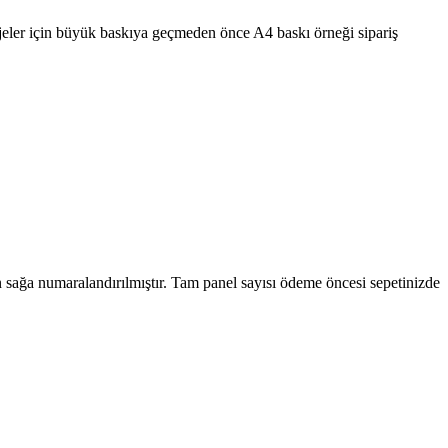
jeler için büyük baskıya geçmeden önce A4 baskı örneği sipariş
an sağa numaralandırılmıştır. Tam panel sayısı ödeme öncesi sepetinizde