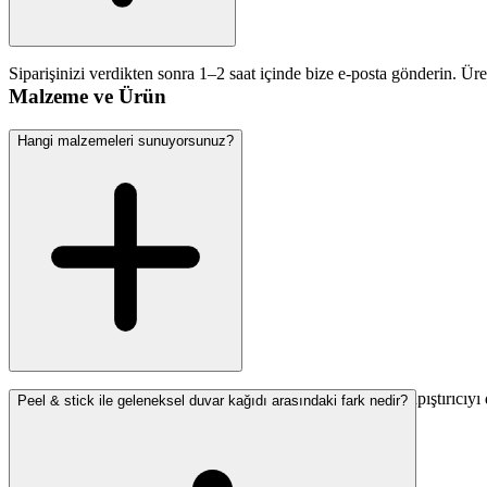
Siparişinizi verdikten sonra 1–2 saat içinde bize e-posta gönderin. Üre
Malzeme ve Ürün
Hangi malzemeleri sunuyorsunuz?
Üç seçenek sunuyoruz: Non-Woven Classic (en popüler, yapıştırıcıyı d
Peel & stick ile geleneksel duvar kağıdı arasındaki fark nedir?
Malzeme Rehberi sayfamıza bakın.