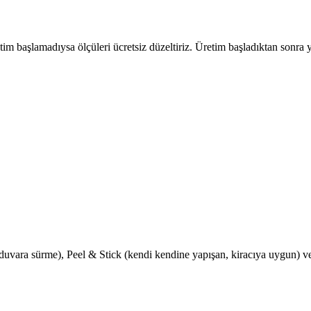
tim başlamadıysa ölçüleri ücretsiz düzeltiriz. Üretim başladıktan sonra y
uvara sürme), Peel & Stick (kendi kendine yapışan, kiracıya uygun) ve T