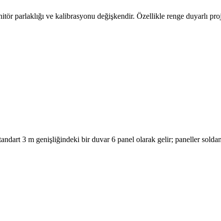
r parlaklığı ve kalibrasyonu değişkendir. Özellikle renge duyarlı pro
tandart 3 m genişliğindeki bir duvar 6 panel olarak gelir; paneller sold