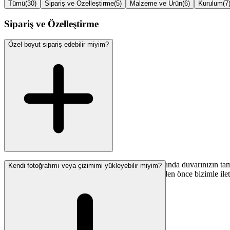
Tümü
(
30
)
Sipariş ve Özelleştirme
(
5
)
Malzeme ve Ürün
(
6
)
Kurulum
(
7
Sipariş ve Özelleştirme
Özel boyut sipariş edebilir miyim?
Evet — bir tasarım seçtikten sonra, ödeme aşamasında duvarınızın tam 
Kendi fotoğrafımı veya çizimimi yükleyebilir miyim?
şekiller veya çok büyük alanlar için sipariş vermeden önce bizimle ile