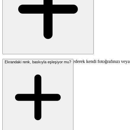
Evet! Custom Mural sayfamızı ziyaret ederek kendi fotoğrafınızı veya çi
Ekrandaki renk, baskıyla eşleşiyor mu?