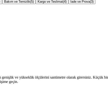
)
Bakım ve Temizlik
(
5
)
Kargo ve Teslimat
(
4
)
İade ve Prova
(
3
)
genişlik ve yükseklik ölçülerini santimetre olarak girersiniz. Küçük bi
tişime geçin.